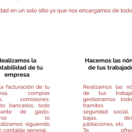
edad en un solo sitio ya que nos encargamos de todo
Realizamos la
Hacemos las nó
tabilidad de tu
de tus trabajad
empresa
la facturación de tu
Realizamos las n
resa, compras
de tus trabajad
as, comisiones,
gestionamos tod
cto bancarios, todo
tramites
ficante de gasto,
seguridad social, 
sotros lo
bajas, despi
bilizamos siguiendo
jubilaciones, etc.
n contable general.
Te ofrece