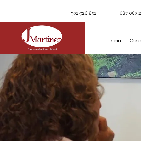
971 926 851
687 087 
Inicio
Cono