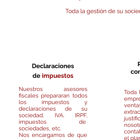
Toda la gestión de su soci
Declaraciones
con
de
impuestos
Nuestros asesores
Toda 
fiscales prepararan todos
emp
los impuestos y
vent
declaraciones de su
extra
sociedad, IVA, IRPF,
justi
impuestos de
no
sociedades, etc.
conta
Nos encargamos de que
el pla