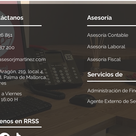
táctanos
Asesoría
26 851
Asesoría Contable
Asesoría Laboral
87 200
asesorjmartinez.com
Asesoría Fiscal
Aragón, 219, local 4,
Servicios de
8,
Palma de Mallorca,
res
Administración de Fi
 a Viernes
- 16:00 H
Agente Externo de S
enos en RRSS