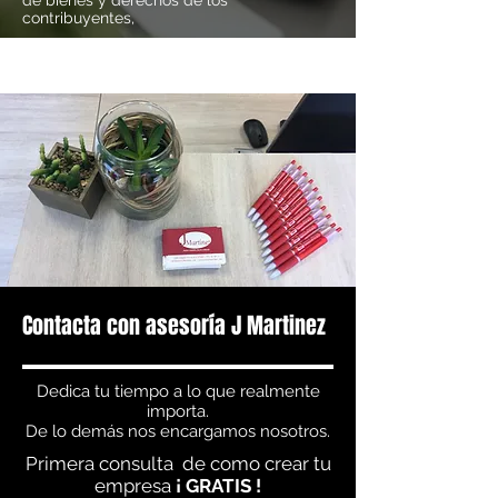
de bienes y derechos de los
contribuyentes,
Contacta con asesoría J Martinez
Dedica tu tiempo a lo que realmente
importa.
De lo demás nos encargamos nosotros.
Primera consulta de como crear tu
empresa
¡ GRATIS !