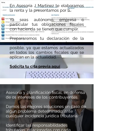
En Asesoría J Martinez te elaboramos
la renta y la presentamos por ti.
Ya seas
autónomo, empresa o
particular tus obligaciones fiscales
con hacienda se tienen que cumplir.
Prepararemos tu declaración de la
renta, para que pagues lo meno
posible, ya que estamos actualizados
en todos los cambios fiscales que se
aplican en la actualidad.
Solicita tu cita previa aquí
Asesoría y planificación fiscal, en defensa
de os intereses de los contribuyentes.
Damos las mejores soluciones en caso de
algún problema determinado, ante
cualquier incidencia jurídica tributaria.
Identificar las responsabilidades
tributarias, relacionadas con cada