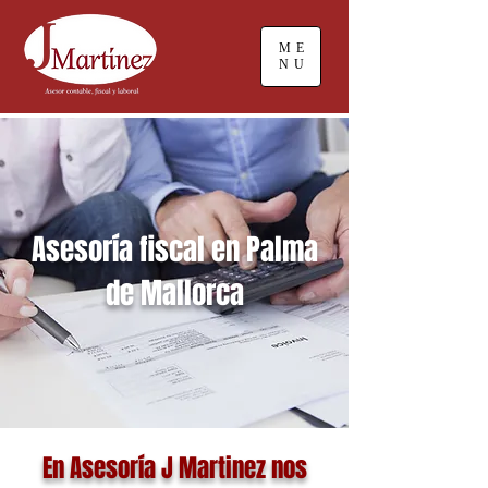
ME
NU
Asesoría fiscal en Palma
de Mallorca
En Asesoría J Martinez nos