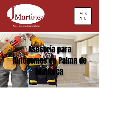
ME
NU
Asesoría para
Autónomos en Palma de
Mallorca
Hacerse autónomo en España es
sinónimo de emprendedor individual.
Toda persona física mayor de 18 años
puede ser autónomo y realizar una
actividad económica lucrativa.
Existen varios tipo de autónomos en la
actualidad, dependiendo de tu
actividad económica.