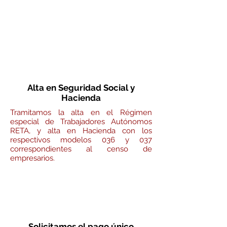
✔ Autónomos colaboradores,
cónyuges y familiares hasta un
segundo grado.
Alta en Seguridad Social y
Hacienda
Tramitamos la alta en el Régimen
especial de Trabajadores Autónomos
RETA, y alta en Hacienda con los
respectivos modelos 036 y 037
correspondientes al censo de
empresarios.
Solicitamos el pago único