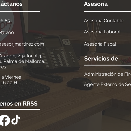
táctanos
Asesoría
26 851
Asesoría Contable
Asesoría Laboral
87 200
asesorjmartinez.com
Asesoría Fiscal
Aragón, 219, local 4,
Servicios de
8,
Palma de Mallorca,
res
Administración de Fi
 a Viernes
- 16:00 H
Agente Externo de S
enos en RRSS