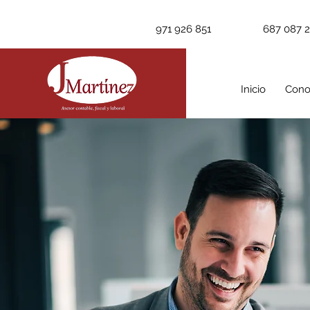
971 926 851
687 087 
Inicio
Cono