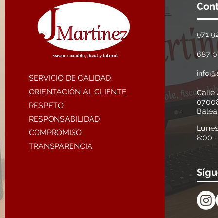
Con
971 9
687 0
info@
SERVICIO DE CALIDAD
ORIENTACIÓN AL CLIENTE
Calle 
0700
RESPETO
Balea
RESPONSABILIDAD
Lunes
COMPROMISO
8:00 
TRANSPARENCIA
Sígu