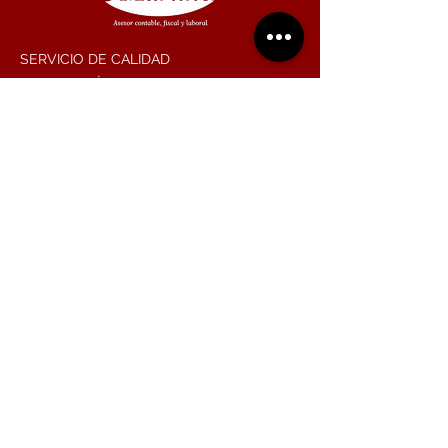
SERVICIO DE CALIDAD
ORIENTACIÓN AL CLIENTE
RESPETO
RESPONSABILIDAD
COMPROMISO
TRANSPARENCIA
Contáctanos
971 926 851
687 087 200
info@asesorjmartinez.com
Calle Aragón, 219, local 4, 07008,
Palma
de Mallorca, Baleares
Lunes a Viernes
8:00 - 16:00 H