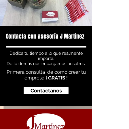
Contacta con asesoría J Martinez
Dedica tu tiempo a lo que realmente
importa.
De lo demás nos encargamos nosotros.
Primera consulta de como crear tu
empresa
¡ GRATIS !
Contáctanos